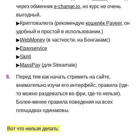
через обменник
e-change.io
, но курс не очень
выгодный.
▶Криптовалюта (рекомендую
кошелёк Payeer
, он
удобный и простой в использовании.)
▶
WebMoney
(в частности, на Бонгакамс)
▶
Epayservice
▶
Skrill
▶
MassPay
(для Streamate)
Перед тем как начать стримить на сайте,
внимательно изучи его интерфейс, правила (где-
то можно раздеваться во фри, где-то нельзя).
Более-менее правила поведения на всех
площадках одинаковы.
Вот что нельзя делать: